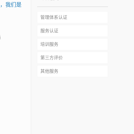
司，我们是
管理体系认证
服务认证
员
培训服务
第三方评价
其他服务