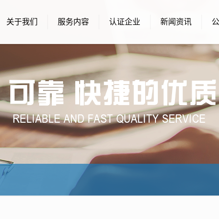
关于我们
服务内容
认证企业
新闻资讯