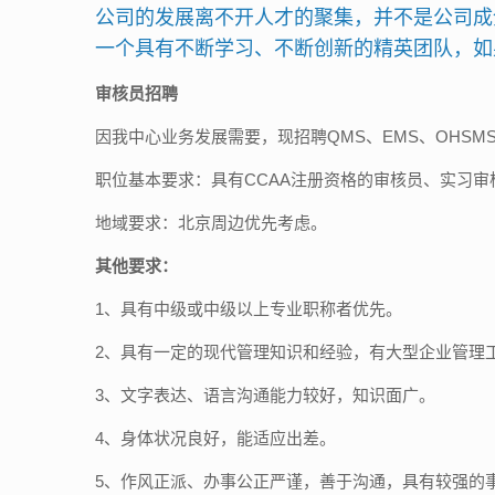
公司的发展离不开人才的聚集，并不是公司成
一个具有不断学习、不断创新的精英团队，如
审核员招聘
因我中心业务发展需要，现招聘QMS、EMS、OHSMS、
职位基本要求：具有CCAA注册资格的审核员、实习审
地域要求：北京周边优先考虑。
其他要求：
1、具有中级或中级以上专业职称者优先。
2、具有一定的现代管理知识和经验，有大型企业管理
3、文字表达、语言沟通能力较好，知识面广。
4、身体状况良好，能适应出差。
5、作风正派、办事公正严谨，善于沟通，具有较强的