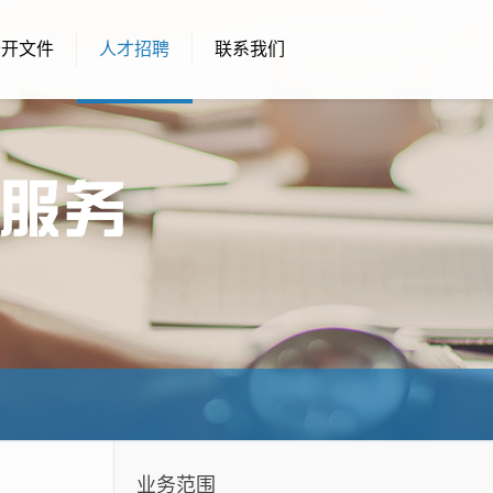
公开文件
人才招聘
联系我们
业务范围