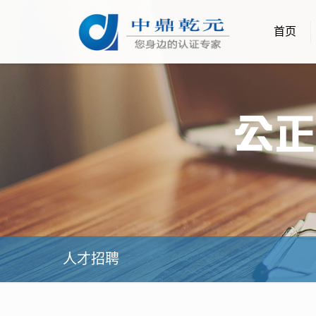
首页
人才招聘